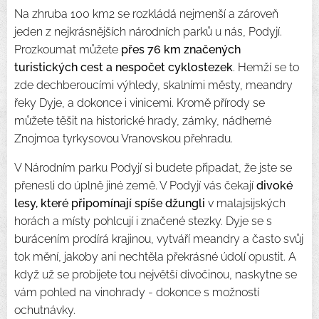
Na zhruba 100 km2 se rozkládá nejmenší a zároveň
jeden z nejkrásnějších národních parků u nás, Podyjí.
Prozkoumat můžete
přes 76 km značených
turistických cest a nespočet cyklostezek
. Hemží se to
zde dechberoucími výhledy, skalními městy, meandry
řeky Dyje, a dokonce i vinicemi. Kromě přírody se
můžete těšit na historické hrady, zámky, nádherné
Znojmoa tyrkysovou Vranovskou přehradu.
V Národním parku Podyjí si budete připadat, že jste se
přenesli do úplně jiné země. V Podyjí vás čekají
divoké
lesy, které připomínají spíše džungli
v malajsijských
horách a místy pohlcují i značené stezky. Dyje se s
burácením prodírá krajinou, vytváří meandry a často svůj
tok mění, jakoby ani nechtěla překrásné údolí opustit. A
když už se probijete tou největší divočinou, naskytne se
vám pohled na vinohrady - dokonce s možností
ochutnávky.