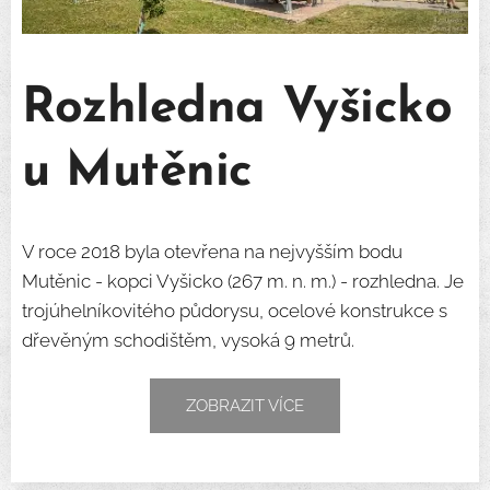
Rozhledna Vyšicko
u Mutěnic
V roce 2018 byla otevřena na nejvyšším bodu
Mutěnic - kopci Vyšicko (267 m. n. m.) - rozhledna. Je
trojúhelníkovitého půdorysu, ocelové konstrukce s
dřevěným schodištěm, vysoká 9 metrů.
ZOBRAZIT VÍCE