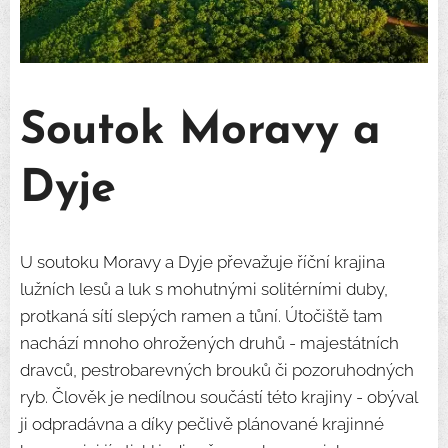
Soutok Moravy a
Dyje
U soutoku Moravy a Dyje převažuje říční krajina
lužních lesů a luk s mohutnými solitérními duby,
protkaná sítí slepých ramen a tůní. Útočiště tam
nachází mnoho ohrožených druhů - majestátních
dravců, pestrobarevných brouků či pozoruhodných
ryb. Člověk je nedílnou součástí této krajiny - obýval
ji odpradávna a díky pečlivě plánované krajinné