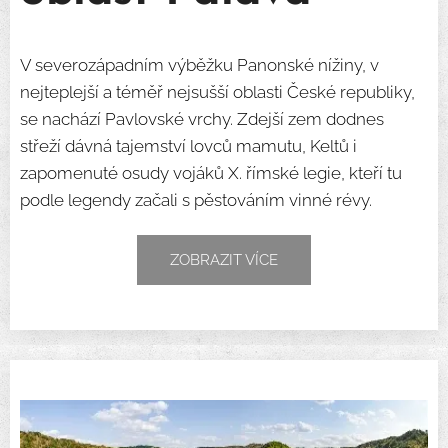
V severozápadním výběžku Panonské nížiny, v
nejteplejší a téměř nejsušší oblasti České republiky,
se nachází Pavlovské vrchy. Zdejší zem dodnes
střeží dávná tajemství lovců mamutu, Keltů i
zapomenuté osudy vojáků X. římské legie, kteří tu
podle legendy začali s pěstováním vinné révy.
ZOBRAZIT VÍCE