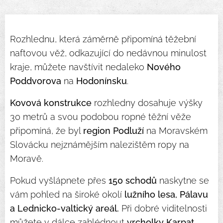
Rozhlednu, která záměrně připomíná těžební
naftovou věž, odkazující do nedávnou minulost
kraje, můžete navštívit nedaleko
Nového
Poddvorova
na
Hodonínsku
.
Kovová konstrukce
rozhledny dosahuje výšky
30 metrů a svou podobou ropné těžní věže
připomíná, že byl
region Podluží
na Moravském
Slovácku nejznámějším nalezištěm ropy na
Moravě.
Pokud vyšlápnete přes
150 schodů
naskytne se
vám pohled na široké okolí
lužního lesa, Pálavu
a Lednicko-valtický areál.
Při dobré viditelnosti
můžete v dálce zahlédnout
vrcholky Karpat,